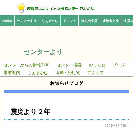
Home
センターより
うぇるかむ
イベント
被災地支援
避難者支援
支援
センターより
センターからの情報TOP
センター概要
おしらせ
ブログ
事業案内
うぇるかむ
印刷・発行物
アクセス
お知らせブログ
震災より２年
2013年3月11日