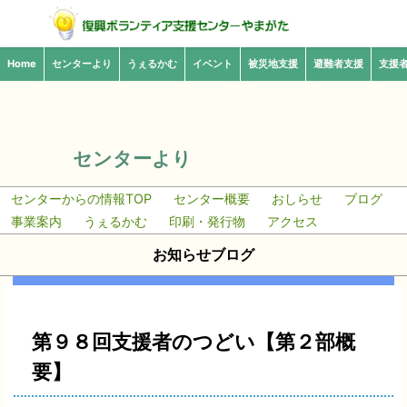
Home
センターより
うぇるかむ
イベント
被災地支援
避難者支援
支援
センターより
センターからの情報TOP
センター概要
おしらせ
ブログ
事業案内
うぇるかむ
印刷・発行物
アクセス
お知らせブログ
第９８回支援者のつどい【第２部概
要】