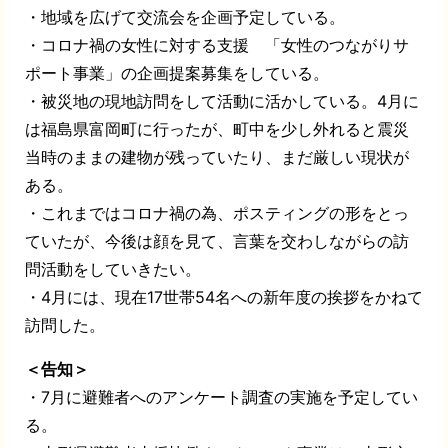
・地域を広げて交流会を企画予定している。
・コロナ禍の女性に対する支援 「女性のつながりサ
ポート事業」の企画提案募集をしている。
・被災地の現地訪問をして活動に活かしている。
4
月に
は福島県富岡町に行ったが、町中を少し外れると震災
当時のままの建物が残っていたり、まだ厳しい現状が
ある。
・これまではコロナ禍の為、ポスティングの形をとっ
ていたが、今後は顔を見て、言葉を交わしながらの訪
問活動をしていきたい。
・
4
月には、現在
17
世帯
54
名への新年度の挨拶をかねて
訪問した。
＜告知＞
・
7
月に避難者へのアンケート調査の実施を予定してい
る。