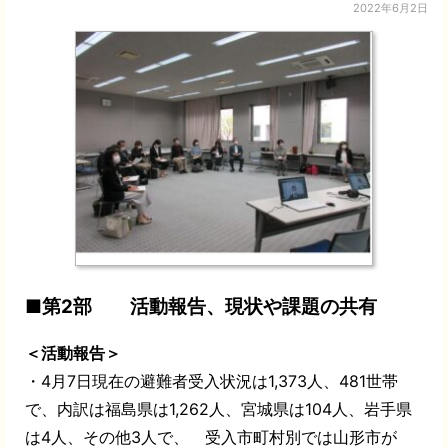
2022年6月2日
■第2部 活動報告、現状や課題の共有
＜活動報告＞
・
4
月
7
日現在の避難者受入状況は
1,373
人、
481
世帯
で、内訳は福島県は
1,262
人、宮城県は
104
人、岩手県
は
4
人、その他
3
人で、 受入市町村別では山形市が