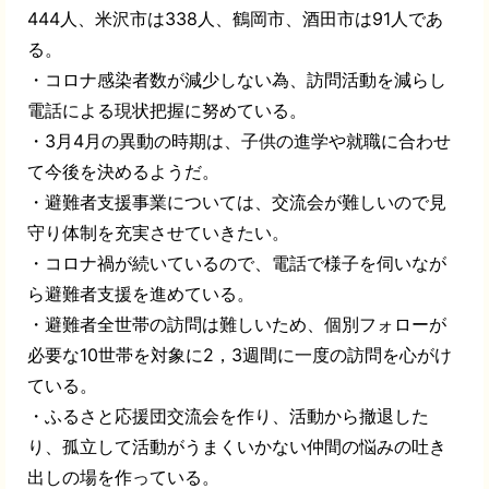
444
人、米沢市は
338
人、鶴岡市、酒田市は
91
人であ
る。
・コロナ感染者数が減少しない為、訪問活動を減らし
電話による現状把握に努めている。
・
3
月
4
月の異動の時期は、子供の進学や就職に合わせ
て今後を決めるようだ。
・避難者支援事業については、交流会が難しいので見
守り体制を充実させていきたい。
・コロナ禍が続いているので、電話で様子を伺いなが
ら避難者支援を進めている。
・避難者全世帯の訪問は難しいため、個別フォローが
必要な
10
世帯を対象に
2
，
3
週間に一度の訪問を心がけ
ている。
・ふるさと応援団交流会を作り、活動から撤退した
り、孤立して活動がうまくいかない仲間の悩みの吐き
出しの場を作っている。