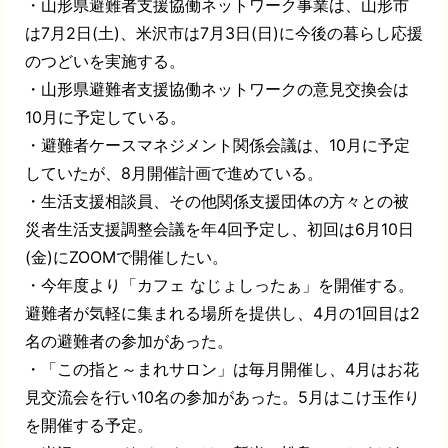
・山形県避難者支援協働ネットワーク事業は、山形市
は
7
月
2
日
(
土
)
、米沢市は
7
月
3
日
(
日
)
に今後の暮らし応援
のつどいを実施する。
・山形県避難者支援協働ネットワークの意見交換会は
10
月に予定している。
・避難者ケースマネジメント関係会議は、
10
月に予定
していたが、
8
月開催計画で進めている。
・生活支援相談員、その他関係支援団体の方々との被
災者生活支援調整会議を年
4
回予定し、初回は
6
月
10
日
(
金
)
に
ZOOM
で開催したい。
・今年度より「カフェ なじょしったぁ」を開催する。
避難者が気軽に集まれる場所を提供し、
4
月の
1
回目は
2
名の避難者の参加があった。
・「この指と～まれサロン」は毎月開催し、
4
月はお花
見交流会を行い
10
名の参加があった。
5
月はこけ玉作り
を開催する予定。