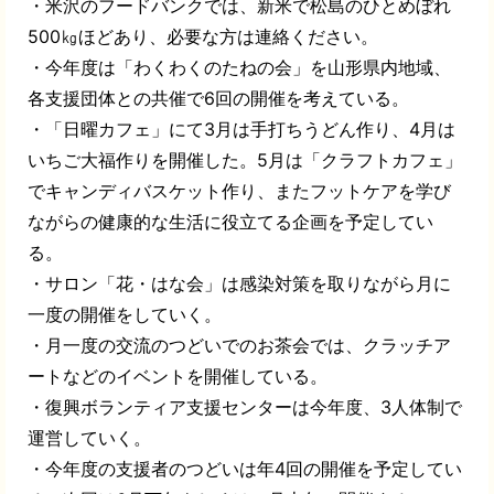
・米沢のフードバンクでは、新米で松島のひとめぼれ
500
㎏ほどあり、必要な方は連絡ください。
・今年度は「わくわくのたねの会」を山形県内地域、
各支援団体との共催で
6
回の開催を考えている。
・「日曜カフェ」にて
3
月は手打ちうどん作り、
4
月は
いちご大福作りを開催した。
5
月は「クラフトカフェ」
でキャンディバスケット作り、またフットケアを学び
ながらの健康的な生活に役立てる企画を予定してい
る。
・サロン「花・はな会」は感染対策を取りながら月に
一度の開催をしていく。
・月一度の交流のつどいでのお茶会では、クラッチア
ートなどのイベントを開催している。
・復興ボランティア支援センターは今年度、
3
人体制で
運営していく。
・今年度の支援者のつどいは年
4
回の開催を予定してい