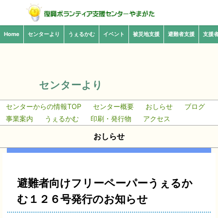
Home
センターより
うぇるかむ
イベント
被災地支援
避難者支援
支援
センターより
センターからの情報TOP
センター概要
おしらせ
ブログ
事業案内
うぇるかむ
印刷・発行物
アクセス
おしらせ
避難者向けフリーペーパーうぇるか
む１２６号発行のお知らせ