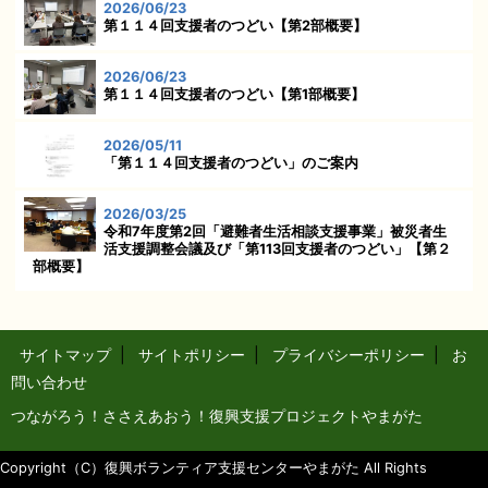
2026/06/23
第１１４回支援者のつどい【第2部概要】
2026/06/23
第１１４回支援者のつどい【第1部概要】
2026/05/11
「第１１４回支援者のつどい」のご案内
2026/03/25
令和7年度第2回「避難者生活相談支援事業」被災者生
活支援調整会議及び「第113回支援者のつどい」【第２
部概要】
サイトマップ
|
サイトポリシー
|
プライバシーポリシー
|
お
問い合わせ
つながろう！ささえあおう！復興支援プロジェクトやまがた
Copyright（C）復興ボランティア支援センターやまがた All Rights