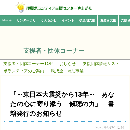
Home
センターより
うぇるかむ
イベント
被災地支援
避難者支援
支援
支援者・団体コーナー
支援者・団体コーナーTOP
おしらせ
支援団体情報リスト
ボランティアのご案内
助成金・補助事業
「～東日本大震災から13年～ あな
たの心に寄り添う 傾聴の力」 書
籍発行のお知らせ
2025年1月17日公開