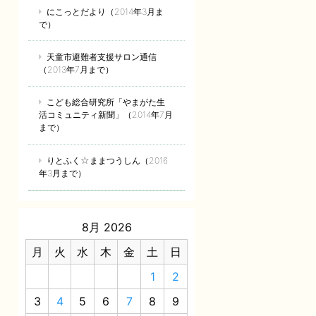
にこっとだより（2014年3月ま
で）
天童市避難者支援サロン通信
（2013年7月まで）
こども総合研究所「やまがた生
活コミュニティ新聞」（2014年7月
まで）
りとふく☆ままつうしん（2016
年3月まで）
8月 2026
月
火
水
木
金
土
日
1
2
3
4
5
6
7
8
9