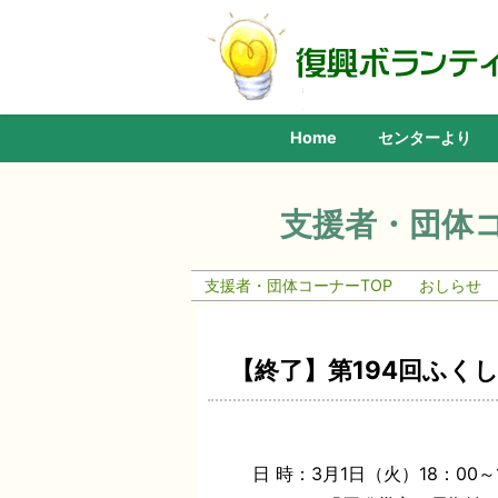
Home
センターより
支援者・団体
支援者・団体コーナーTOP
おしらせ
【終了】第194回ふく
日 時：3月1日（火）18：00～