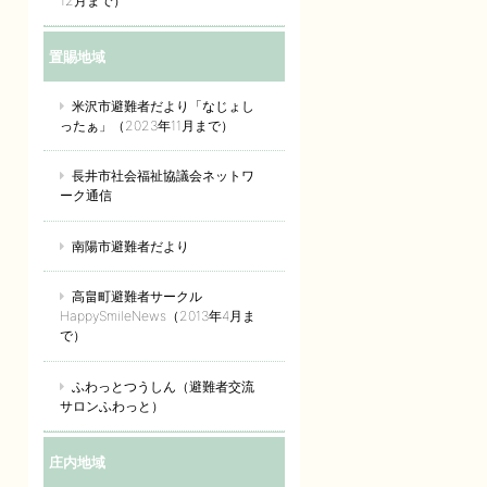
12月まで）
置賜地域
米沢市避難者だより「なじょし
ったぁ」（2023年11月まで）
長井市社会福祉協議会ネットワ
ーク通信
南陽市避難者だより
高畠町避難者サークル
HappySmileNews（2013年4月ま
で）
ふわっとつうしん（避難者交流
サロンふわっと）
庄内地域