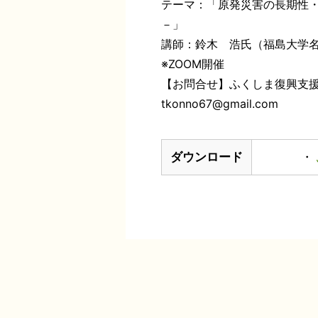
テーマ：「原発災害の長期性
－」
講師：鈴木 浩氏（福島大学
※ZOOM開催
【お問合せ】ふくしま復興支
tkonno67@gmail.com
ダウンロード
・