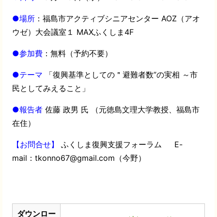
●場所
：福島市アクティブシニアセンター AOZ（アオ
ウゼ）大会議室１ MAXふくしま4F
●参加費
：無料（予約不要）
●テーマ
「復興基準としての＂避難者数”の実相 ～市
民としてみえること」
●報告者
佐藤 政男 氏 （元徳島文理大学教授、福島市
在住）
【お問合せ】
ふくしま復興支援フォーラム E-
mail：tkonno67@gmail.com（今野）
ダウンロー