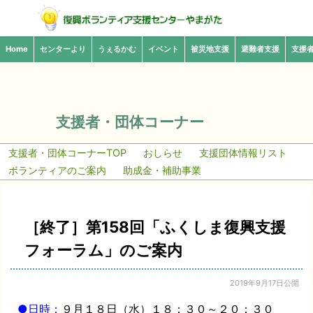
Home
センターより
うぇるかむ
イベント
被災地支援
避難者支援
支援
支援者・団体コーナー
支援者・団体コーナーTOP
おしらせ
支援団体情報リスト
ボランティアのご案内
助成金・補助事業
［終了］第158回「ふくしま復興支援
フォーラム」のご案内
2019年9月17日公開
●日時：
９月１８日（水）１８：３０～２０：３０