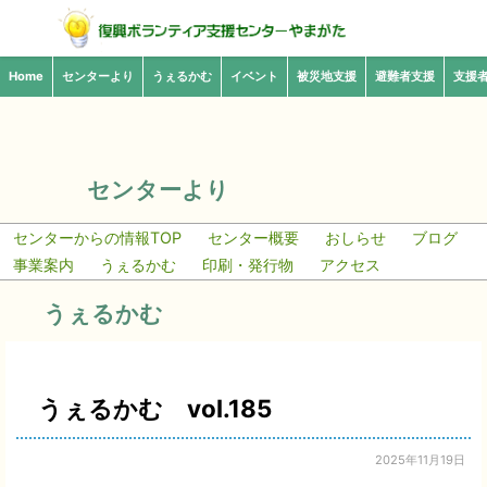
Home
センターより
うぇるかむ
イベント
被災地支援
避難者支援
支援
センターより
センターからの情報TOP
センター概要
おしらせ
ブログ
事業案内
うぇるかむ
印刷・発行物
アクセス
うぇるかむ
うぇるかむ vol.185
2025年11月19日