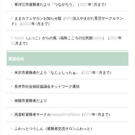
寒河江市避難者だより「つながろう」（2021年3月まで）
ままカフェサロンお知らせ版（NPO法人やまがた育児サークルラン
ド）（2022年4月まで）
fucco（ふっこ）からの風（福島こころの公民館fucco）（2021年
12月まで）
置賜地域
米沢市避難者だより「なじょしったぁ」（2023年11月まで）
長井市社会福祉協議会ネットワーク通信
南陽市避難者だより
高畠町避難者サークルHappySmileNews（2013年4月まで）
ふわっとつうしん（避難者交流サロンふわっと）