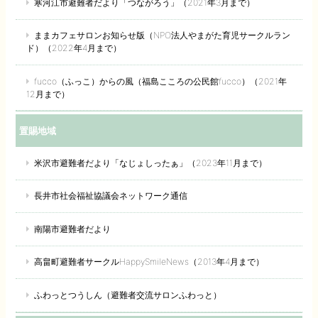
寒河江市避難者だより「つながろう」（2021年3月まで）
ままカフェサロンお知らせ版（NPO法人やまがた育児サークルラン
ド）（2022年4月まで）
fucco（ふっこ）からの風（福島こころの公民館fucco）（2021年
12月まで）
置賜地域
米沢市避難者だより「なじょしったぁ」（2023年11月まで）
長井市社会福祉協議会ネットワーク通信
南陽市避難者だより
高畠町避難者サークルHappySmileNews（2013年4月まで）
ふわっとつうしん（避難者交流サロンふわっと）