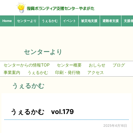
Home
センターより
うぇるかむ
イベント
被災地支援
避難者支援
支援
センターより
センターからの情報TOP
センター概要
おしらせ
ブログ
事業案内
うぇるかむ
印刷・発行物
アクセス
うぇるかむ
うぇるかむ vol.179
2025年4月16日