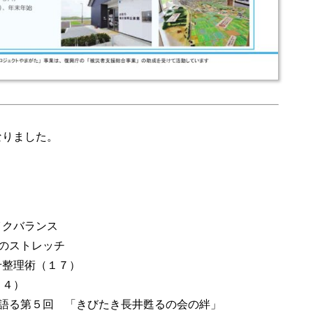
なりました。
イクバランス
のストレッチ
せ整理術（１７）
９４）
を語る第５回 「きびたき長井甦るの会の絆」