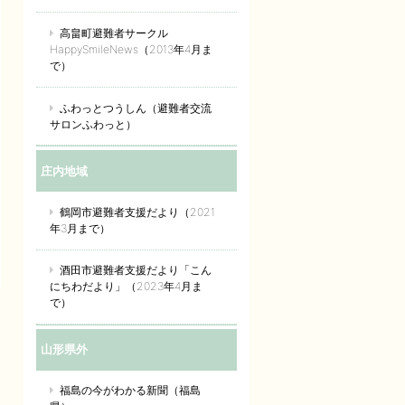
高畠町避難者サークル
HappySmileNews（2013年4月ま
で）
ふわっとつうしん（避難者交流
サロンふわっと）
庄内地域
鶴岡市避難者支援だより（2021
年3月まで）
酒田市避難者支援だより「こん
にちわだより」（2023年4月ま
で）
山形県外
福島の今がわかる新聞（福島