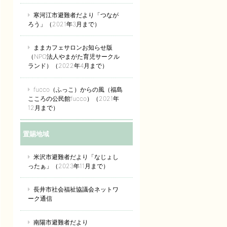
寒河江市避難者だより「つなが
ろう」（2021年3月まで）
ままカフェサロンお知らせ版
（NPO法人やまがた育児サークル
ランド）（2022年4月まで）
fucco（ふっこ）からの風（福島
こころの公民館fucco）（2021年
12月まで）
置賜地域
米沢市避難者だより「なじょし
ったぁ」（2023年11月まで）
長井市社会福祉協議会ネットワ
ーク通信
南陽市避難者だより