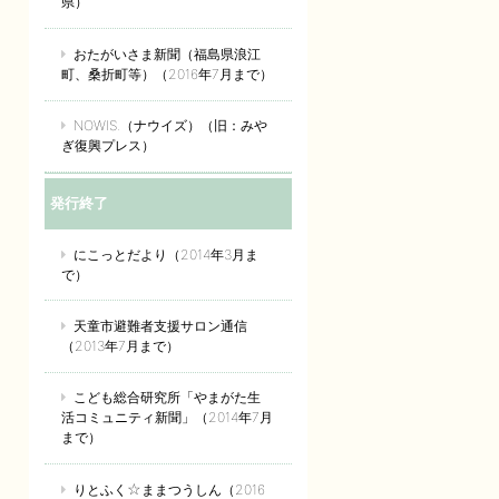
県）
おたがいさま新聞（福島県浪江
町、桑折町等）（2016年7月まで）
NOWIS.（ナウイズ）（旧：みや
ぎ復興プレス）
発行終了
にこっとだより（2014年3月ま
で）
天童市避難者支援サロン通信
（2013年7月まで）
こども総合研究所「やまがた生
活コミュニティ新聞」（2014年7月
まで）
りとふく☆ままつうしん（2016