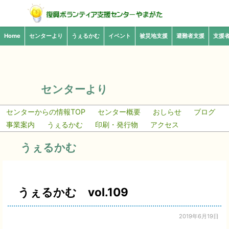
Home
センターより
うぇるかむ
イベント
被災地支援
避難者支援
支援
センターより
センターからの情報TOP
センター概要
おしらせ
ブログ
事業案内
うぇるかむ
印刷・発行物
アクセス
うぇるかむ
うぇるかむ vol.109
2019年6月19日