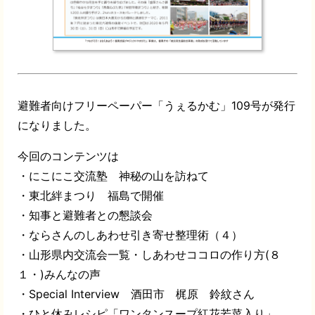
避難者向けフリーペーパー「うぇるかむ」109号が発行
になりました。
今回のコンテンツは
・にこにこ交流塾 神秘の山を訪ねて
・東北絆まつり 福島で開催
・知事と避難者との懇談会
・ならさんのしあわせ引き寄せ整理術（４）
・山形県内交流会一覧・しあわせココロの作り方(８
１・)みんなの声
・Special Interview 酒田市 梶原 鈴紋さん
・ひと休みレシピ「ワンタンスープ紅花若菜入り」