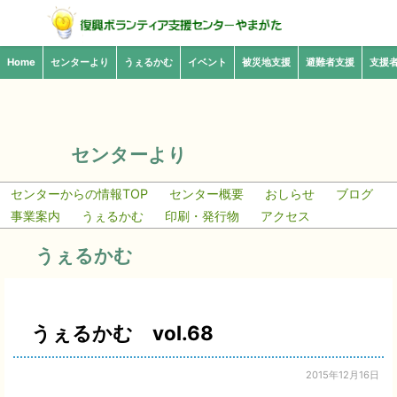
Home
センターより
うぇるかむ
イベント
被災地支援
避難者支援
支援
センターより
センターからの情報TOP
センター概要
おしらせ
ブログ
事業案内
うぇるかむ
印刷・発行物
アクセス
うぇるかむ
うぇるかむ vol.68
2015年12月16日