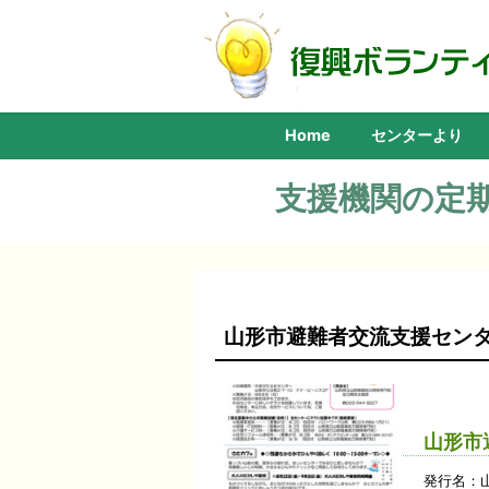
Home
センターより
支援機関の定
山形市避難者交流支援セン
山形市
発行名：