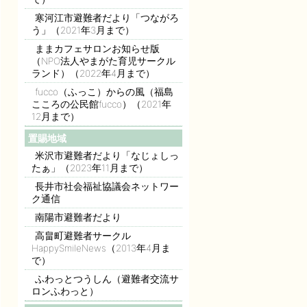
寒河江市避難者だより「つながろ
う」（2021年3月まで）
ままカフェサロンお知らせ版
（NPO法人やまがた育児サークル
ランド）（2022年4月まで）
fucco（ふっこ）からの風（福島
こころの公民館fucco）（2021年
12月まで）
置賜地域
米沢市避難者だより「なじょしっ
たぁ」（2023年11月まで）
長井市社会福祉協議会ネットワー
ク通信
南陽市避難者だより
高畠町避難者サークル
HappySmileNews（2013年4月ま
で）
ふわっとつうしん（避難者交流サ
ロンふわっと）