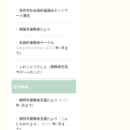
長井市社会福祉協議会ネットワ
ーク通信
南陽市避難者だより
高畠町避難者サークル
HappySmileNews（2013年4月ま
で）
ふわっとつうしん（避難者交流
サロンふわっと）
庄内地域
鶴岡市避難者支援だより（2021
年3月まで）
酒田市避難者支援だより「こん
にちわだより」（2023年4月ま
で）