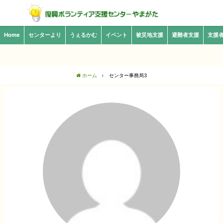
Home
センターより
うぇるかむ
イベント
被災地支援
避難者支援
支援
ホーム
センター事務局3