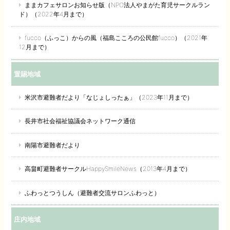
ままカフェサロンお知らせ版（NPO法人やまがた育児サークルラン
ド）（2022年4月まで）
fucco（ふっこ）からの風（福島こころの公民館fucco）（2021年
12月まで）
置賜地域
米沢市避難者だより「なじょしったぁ」（2023年11月まで）
長井市社会福祉協議会ネットワーク通信
南陽市避難者だより
高畠町避難者サークルHappySmileNews（2013年4月まで）
ふわっとつうしん（避難者交流サロンふわっと）
庄内地域