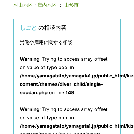
村山地区
・
庄内地区
：
山形市
しごと
の相談内容
労働や雇用に関する相談
Warning
: Trying to access array offset
on value of type bool in
/home/yamagata1x/yamagata1.jp/public_html/ki
content/themes/diver_child/single-
soudan.php
on line
149
Warning
: Trying to access array offset
on value of type bool in
/home/yamagata1x/yamagata1.jp/public_html/ki