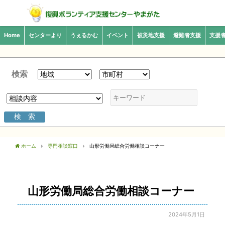
Home
センターより
うぇるかむ
イベント
被災地支援
避難者支援
支援
検索
ホーム
専門相談窓口
山形労働局総合労働相談コーナー
山形労働局総合労働相談コーナー
2024年5月1日