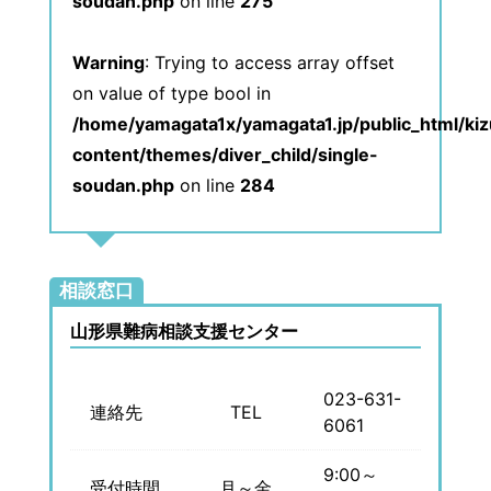
soudan.php
on line
275
Warning
: Trying to access array offset
on value of type bool in
/home/yamagata1x/yamagata1.jp/public_html/ki
content/themes/diver_child/single-
soudan.php
on line
284
相談窓口
山形県難病相談支援センター
023-631-
連絡先
TEL
6061
9:00～
受付時間
月～金