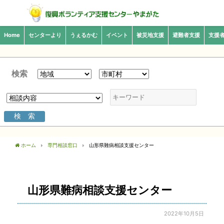
Home
センターより
うぇるかむ
イベント
被災地支援
避難者支援
支援
検索
ホーム
専門相談窓口
山形県難病相談支援センター
山形県難病相談支援センター
2022年10月5日