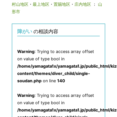
村山地区
・
最上地区
・
置賜地区
・
庄内地区
：
山
形市
障がい
の相談内容
Warning
: Trying to access array offset
on value of type bool in
/home/yamagata1x/yamagata1.jp/public_html/ki
content/themes/diver_child/single-
soudan.php
on line
140
Warning
: Trying to access array offset
on value of type bool in
/home/yamagata1x/yamagata1.jp/public_html/ki