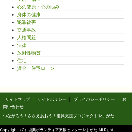
心の健康・心の悩み
身体の健康
犯罪被害
交通事故
人権問題
法律
放射性物質
住宅
資金・住宅ローン
サイトマップ
|
サイトポリシー
|
プライバシーポリシー
|
お
問い合わせ
つながろう！ささえあおう！復興支援プロジェクトやまがた
Copyright（C）復興ボランティア支援センターやまがた All Rights