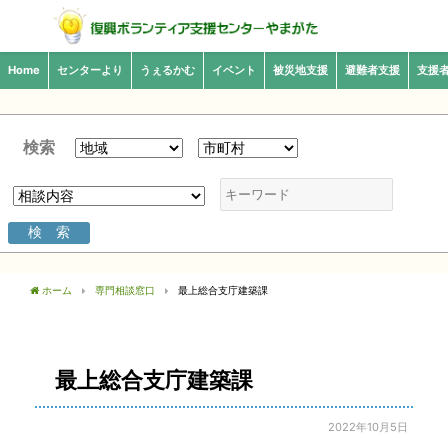
Home
センターより
うぇるかむ
イベント
被災地支援
避難者支援
支援
検索
ホーム
専門相談窓口
最上総合支庁建築課
最上総合支庁建築課
2022年10月5日