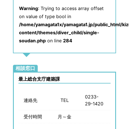
Warning
: Trying to access array offset
on value of type bool in
/home/yamagata1x/yamagata1.jp/public_html/ki
content/themes/diver_child/single-
soudan.php
on line
284
相談窓口
最上総合支庁建築課
0233-
連絡先
TEL
29-1420
受付時間
月～金