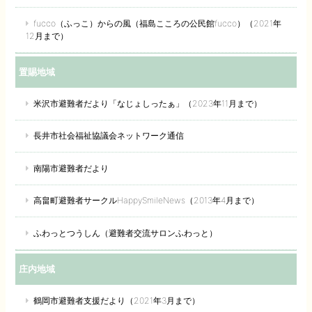
fucco（ふっこ）からの風（福島こころの公民館fucco）（2021年
12月まで）
置賜地域
米沢市避難者だより「なじょしったぁ」（2023年11月まで）
長井市社会福祉協議会ネットワーク通信
南陽市避難者だより
高畠町避難者サークルHappySmileNews（2013年4月まで）
ふわっとつうしん（避難者交流サロンふわっと）
庄内地域
鶴岡市避難者支援だより（2021年3月まで）