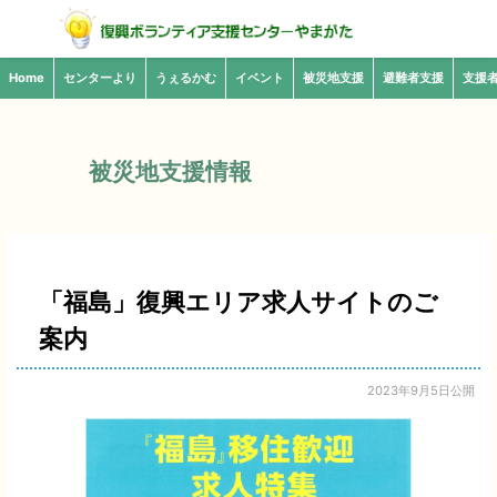
Home
センターより
うぇるかむ
イベント
被災地支援
避難者支援
支援
被災地支援情報
「福島」復興エリア求人サイトのご
案内
2023年9月5日公開