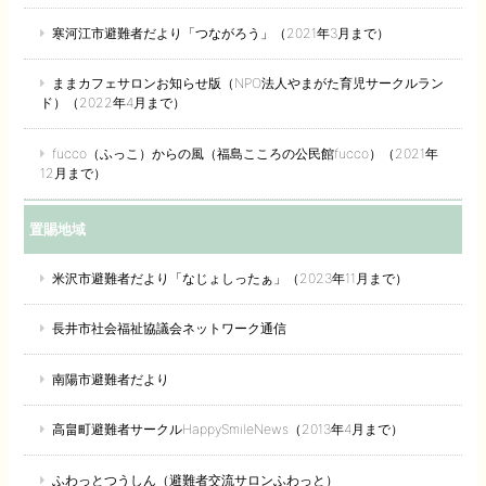
寒河江市避難者だより「つながろう」（2021年3月まで）
ままカフェサロンお知らせ版（NPO法人やまがた育児サークルラン
ド）（2022年4月まで）
fucco（ふっこ）からの風（福島こころの公民館fucco）（2021年
12月まで）
置賜地域
米沢市避難者だより「なじょしったぁ」（2023年11月まで）
長井市社会福祉協議会ネットワーク通信
南陽市避難者だより
高畠町避難者サークルHappySmileNews（2013年4月まで）
ふわっとつうしん（避難者交流サロンふわっと）