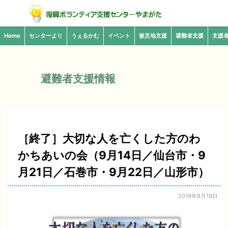
Home
センターより
うぇるかむ
イベント
被災地支援
避難者支援
支援
避難者支援情報
［終了］大切な人を亡くした方のわ
かちあいの会（9月14日／仙台市・9
月21日／石巻市・9月22日／山形市）
2019年8月19日