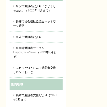
米沢市避難者だより「なじょし
ったぁ」（2023年11月まで）
長井市社会福祉協議会ネットワ
ーク通信
南陽市避難者だより
高畠町避難者サークル
HappySmileNews（2013年4月ま
で）
ふわっとつうしん（避難者交流
サロンふわっと）
庄内地域
鶴岡市避難者支援だより（2021
年3月まで）