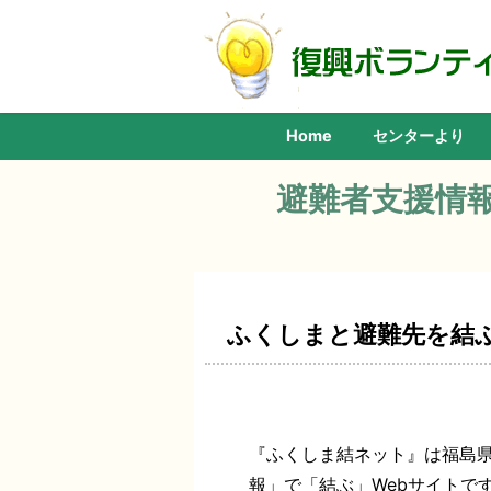
Home
センターより
避難者支援情
ふくしまと避難先を結
『ふくしま結ネット』は福島
報」で「結ぶ」Webサイトで