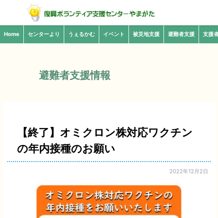
Home
センターより
うぇるかむ
イベント
被災地支援
避難者支援
支援
避難者支援情報
【終了】オミクロン株対応ワクチン
の年内接種のお願い
2022年12月2日