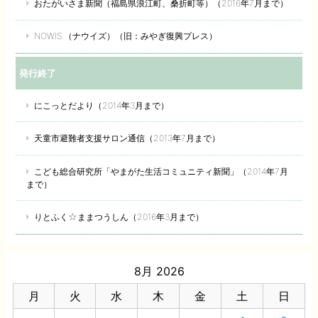
おたがいさま新聞（福島県浪江町、桑折町等）（2016年7月まで）
NOWIS.（ナウイズ）（旧：みやぎ復興プレス）
発行終了
にこっとだより（2014年3月まで）
天童市避難者支援サロン通信（2013年7月まで）
こども総合研究所「やまがた生活コミュニティ新聞」（2014年7月
まで）
りとふく☆ままつうしん（2016年3月まで）
8月 2026
月
火
水
木
金
土
日