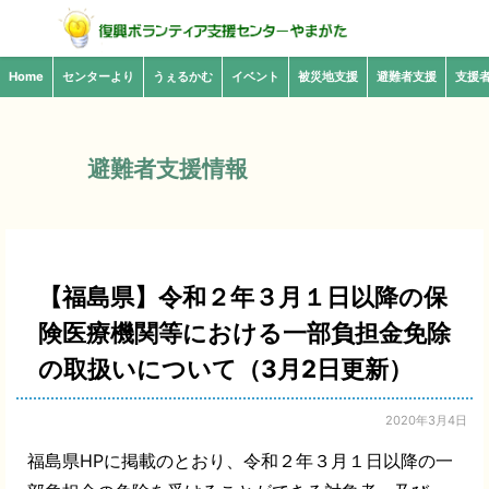
Home
センターより
うぇるかむ
イベント
被災地支援
避難者支援
支援
避難者支援情報
【福島県】令和２年３月１日以降の保
険医療機関等における一部負担金免除
の取扱いについて（3月2日更新）
2020年3月4日
福島県HPに掲載のとおり、令和２年３月１日以降の一