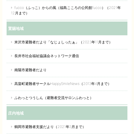
fucco（ふっこ）からの風（福島こころの公民館fucco）（2021年
12月まで）
置賜地域
米沢市避難者だより「なじょしったぁ」（2023年11月まで）
長井市社会福祉協議会ネットワーク通信
南陽市避難者だより
高畠町避難者サークルHappySmileNews（2013年4月まで）
ふわっとつうしん（避難者交流サロンふわっと）
庄内地域
鶴岡市避難者支援だより（2021年3月まで）