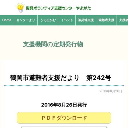
Home
センターより
うぇるかむ
イベント
被災地支援
避難者支援
支援
支援機関の定期発行物
鶴岡市避難者支援だより 第242号
2016年8月26日
2016年8月26日発行
ＰＤＦダウンロード