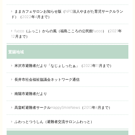
ままカフェサロンお知らせ版（NPO法人やまがた育児サークルラン
ド）（2022年4月まで）
fucco（ふっこ）からの風（福島こころの公民館fucco）（2021年
12月まで）
置賜地域
米沢市避難者だより「なじょしったぁ」（2023年11月まで）
長井市社会福祉協議会ネットワーク通信
南陽市避難者だより
高畠町避難者サークルHappySmileNews（2013年4月まで）
ふわっとつうしん（避難者交流サロンふわっと）