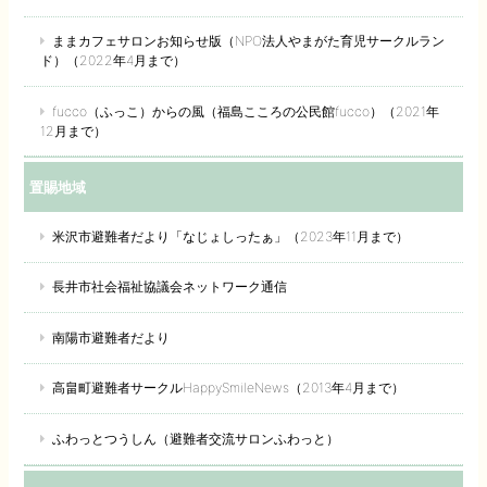
ままカフェサロンお知らせ版（NPO法人やまがた育児サークルラン
ド）（2022年4月まで）
fucco（ふっこ）からの風（福島こころの公民館fucco）（2021年
12月まで）
置賜地域
米沢市避難者だより「なじょしったぁ」（2023年11月まで）
長井市社会福祉協議会ネットワーク通信
南陽市避難者だより
高畠町避難者サークルHappySmileNews（2013年4月まで）
ふわっとつうしん（避難者交流サロンふわっと）