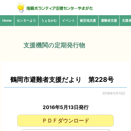
Home
センターより
うぇるかむ
イベント
被災地支援
避難者支援
支援
支援機関の定期発行物
鶴岡市避難者支援だより 第228号
2016年5月13日
2016年5月13日発行
ＰＤＦダウンロード