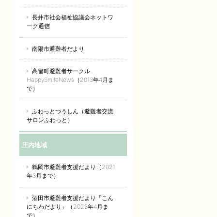
長井市社会福祉協議会ネットワ
ーク通信
南陽市避難者だより
高畠町避難者サークル
HappySmileNews（2013年4月ま
で）
ふわっとつうしん（避難者交流
サロンふわっと）
庄内地域
鶴岡市避難者支援だより（2021
年3月まで）
酒田市避難者支援だより「こん
にちわだより」（2023年4月ま
で）