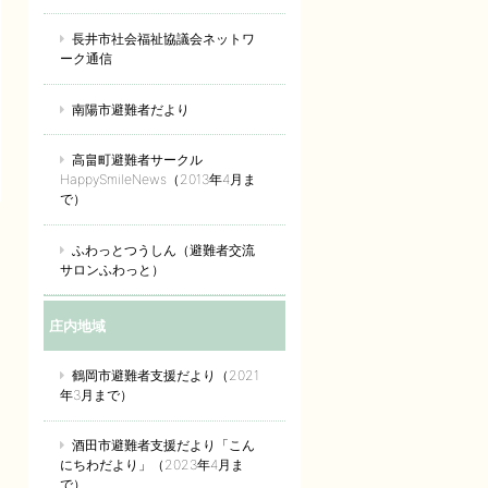
長井市社会福祉協議会ネットワ
ーク通信
南陽市避難者だより
高畠町避難者サークル
HappySmileNews（2013年4月ま
で）
ふわっとつうしん（避難者交流
サロンふわっと）
庄内地域
鶴岡市避難者支援だより（2021
年3月まで）
酒田市避難者支援だより「こん
にちわだより」（2023年4月ま
で）