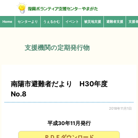
Home
センターより
うぇるかむ
イベント
被災地支援
避難者支援
支援
支援機関の定期発行物
南陽市避難者だより H30年度
No.8
2018年11月1日
平成30年11月発行
ＰＤＦダウンロード