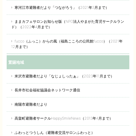
寒河江市避難者だより「つながろう」（2021年3月まで）
ままカフェサロンお知らせ版（NPO法人やまがた育児サークルラン
ド）（2022年4月まで）
fucco（ふっこ）からの風（福島こころの公民館fucco）（2021年
12月まで）
置賜地域
米沢市避難者だより「なじょしったぁ」（2023年11月まで）
長井市社会福祉協議会ネットワーク通信
南陽市避難者だより
高畠町避難者サークルHappySmileNews（2013年4月まで）
ふわっとつうしん（避難者交流サロンふわっと）