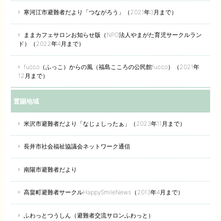
寒河江市避難者だより「つながろう」（2021年3月まで）
ままカフェサロンお知らせ版（NPO法人やまがた育児サークルラン
ド）（2022年4月まで）
fucco（ふっこ）からの風（福島こころの公民館fucco）（2021年
12月まで）
置賜地域
米沢市避難者だより「なじょしったぁ」（2023年11月まで）
長井市社会福祉協議会ネットワーク通信
南陽市避難者だより
高畠町避難者サークルHappySmileNews（2013年4月まで）
ふわっとつうしん（避難者交流サロンふわっと）