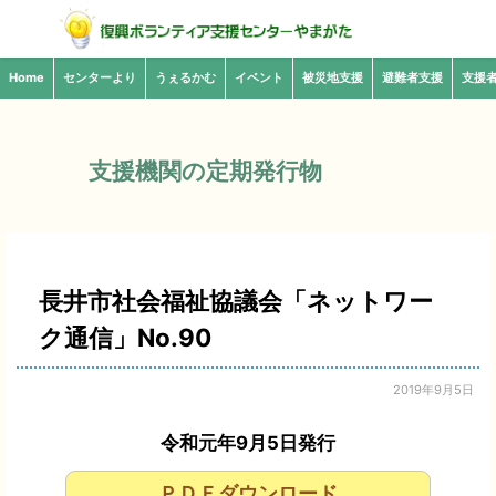
Home
センターより
うぇるかむ
イベント
被災地支援
避難者支援
支援
支援機関の定期発行物
長井市社会福祉協議会「ネットワー
ク通信」No.90
2019年9月5日
令和元年9月5日発行
ＰＤＦダウンロード