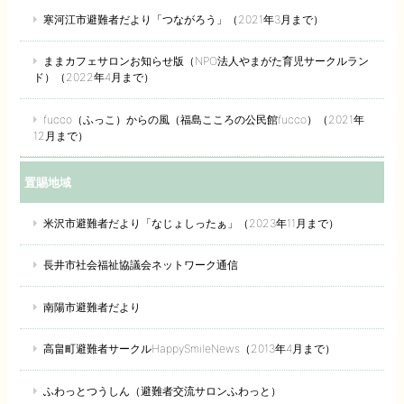
寒河江市避難者だより「つながろう」（2021年3月まで）
ままカフェサロンお知らせ版（NPO法人やまがた育児サークルラン
ド）（2022年4月まで）
fucco（ふっこ）からの風（福島こころの公民館fucco）（2021年
12月まで）
置賜地域
米沢市避難者だより「なじょしったぁ」（2023年11月まで）
長井市社会福祉協議会ネットワーク通信
南陽市避難者だより
高畠町避難者サークルHappySmileNews（2013年4月まで）
ふわっとつうしん（避難者交流サロンふわっと）