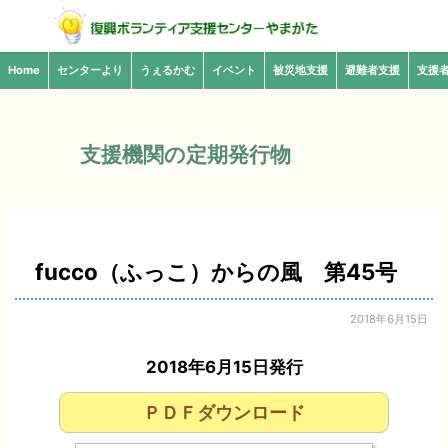
Home
センターより
うぇるかむ
イベント
被災地支援
避難者支援
支援
支援機関の定期発行物
fucco（ふっこ）からの風 第45号
2018年6月15日
2018年6月15日発行
ＰＤＦダウンロード