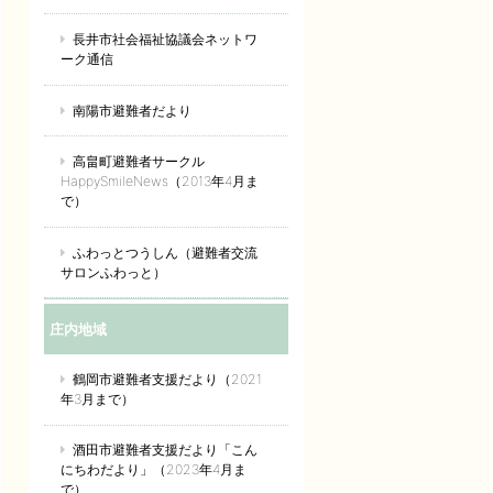
長井市社会福祉協議会ネットワ
ーク通信
南陽市避難者だより
高畠町避難者サークル
HappySmileNews（2013年4月ま
で）
ふわっとつうしん（避難者交流
サロンふわっと）
庄内地域
鶴岡市避難者支援だより（2021
年3月まで）
酒田市避難者支援だより「こん
にちわだより」（2023年4月ま
で）