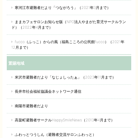
寒河江市避難者だより「つながろう」（2021年3月まで）
ままカフェサロンお知らせ版（NPO法人やまがた育児サークルラン
ド）（2022年4月まで）
fucco（ふっこ）からの風（福島こころの公民館fucco）（2021年
12月まで）
置賜地域
米沢市避難者だより「なじょしったぁ」（2023年11月まで）
長井市社会福祉協議会ネットワーク通信
南陽市避難者だより
高畠町避難者サークルHappySmileNews（2013年4月まで）
ふわっとつうしん（避難者交流サロンふわっと）