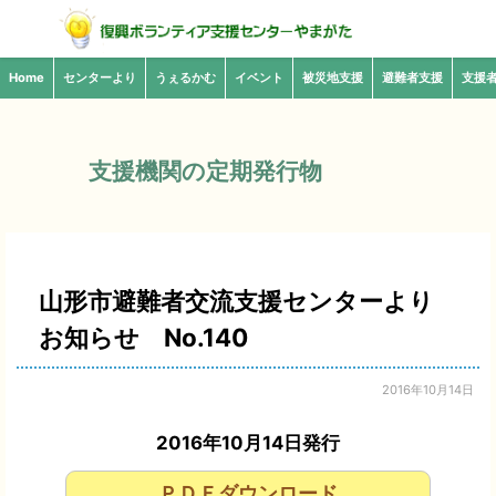
Home
センターより
うぇるかむ
イベント
被災地支援
避難者支援
支援
支援機関の定期発行物
山形市避難者交流支援センターより
お知らせ No.140
2016年10月14日
2016年10月14日発行
ＰＤＦダウンロード