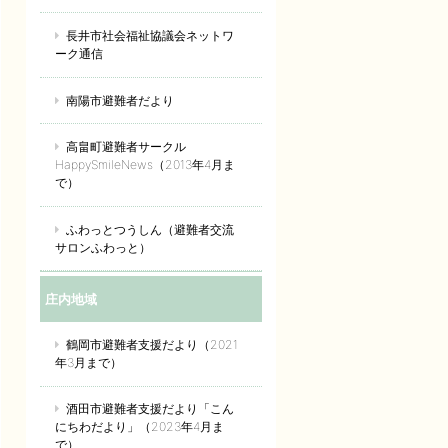
長井市社会福祉協議会ネットワ
ーク通信
南陽市避難者だより
高畠町避難者サークル
HappySmileNews（2013年4月ま
で）
ふわっとつうしん（避難者交流
サロンふわっと）
庄内地域
鶴岡市避難者支援だより（2021
年3月まで）
酒田市避難者支援だより「こん
にちわだより」（2023年4月ま
で）