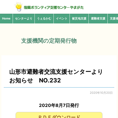
Home
センターより
うぇるかむ
イベント
被災地支援
避難者支援
支援
支援機関の定期発行物
山形市避難者交流支援センターより
お知らせ NO.232
2020年10月20日
2020年8月7日発行
ＰＤＦダウンロード