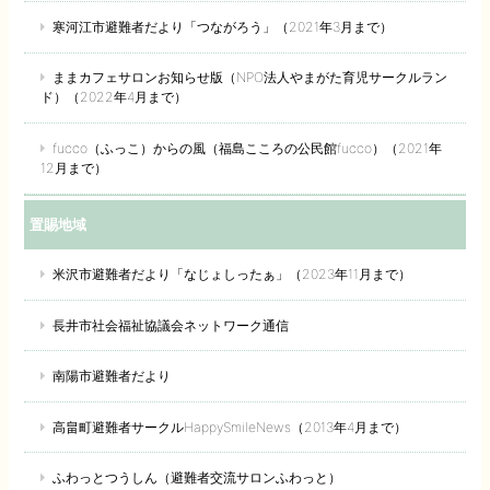
寒河江市避難者だより「つながろう」（2021年3月まで）
ままカフェサロンお知らせ版（NPO法人やまがた育児サークルラン
ド）（2022年4月まで）
fucco（ふっこ）からの風（福島こころの公民館fucco）（2021年
12月まで）
置賜地域
米沢市避難者だより「なじょしったぁ」（2023年11月まで）
長井市社会福祉協議会ネットワーク通信
南陽市避難者だより
高畠町避難者サークルHappySmileNews（2013年4月まで）
ふわっとつうしん（避難者交流サロンふわっと）