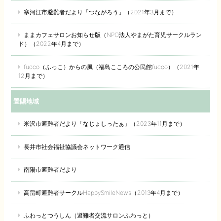
寒河江市避難者だより「つながろう」（2021年3月まで）
ままカフェサロンお知らせ版（NPO法人やまがた育児サークルラン
ド）（2022年4月まで）
fucco（ふっこ）からの風（福島こころの公民館fucco）（2021年
12月まで）
置賜地域
米沢市避難者だより「なじょしったぁ」（2023年11月まで）
長井市社会福祉協議会ネットワーク通信
南陽市避難者だより
高畠町避難者サークルHappySmileNews（2013年4月まで）
ふわっとつうしん（避難者交流サロンふわっと）