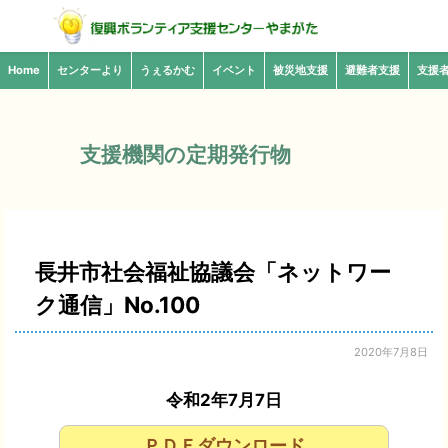
Home
センターより
うぇるかむ
イベント
被災地支援
避難者支援
支援
支援機関の定期発行物
長井市社会福祉協議会「ネットワー
ク通信」No.100
2020年7月8日
令和2年7月7日
ＰＤＦダウンロード