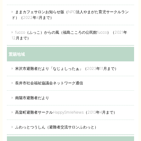
ままカフェサロンお知らせ版（NPO法人やまがた育児サークルラン
ド）（2022年4月まで）
fucco（ふっこ）からの風（福島こころの公民館fucco）（2021年
12月まで）
置賜地域
米沢市避難者だより「なじょしったぁ」（2023年11月まで）
長井市社会福祉協議会ネットワーク通信
南陽市避難者だより
高畠町避難者サークルHappySmileNews（2013年4月まで）
ふわっとつうしん（避難者交流サロンふわっと）