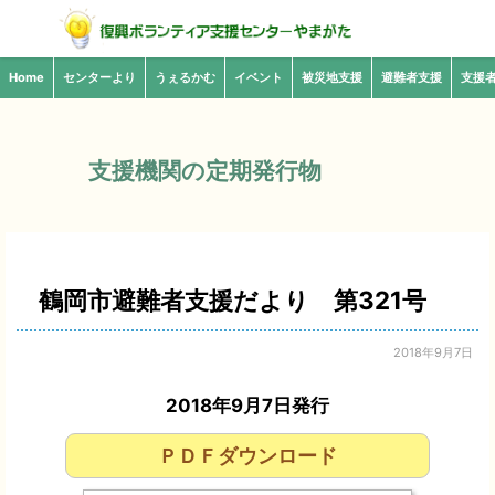
Home
センターより
うぇるかむ
イベント
被災地支援
避難者支援
支援
支援機関の定期発行物
鶴岡市避難者支援だより 第321号
2018年9月7日
2018年9月7日発行
ＰＤＦダウンロード