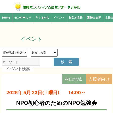
Home
センターより
うぇるかむ
イベント
被災地支援
避難者支援
支援
イベント
イベント検索
村山地域
支援者向け
2026年 5月 23日(土曜日) 14:00～
NPO初心者のためのNPO勉強会