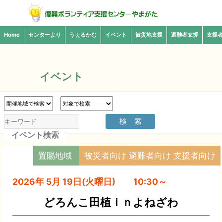
Home
センターより
うぇるかむ
イベント
被災地支援
避難者支援
支援
イベント
イベント検索
置賜地域
被災者向け 避難者向け 支援者向け
2026年 5月 19日(火曜日) 10:30～
どろんこ田植ｉｎよねざわ