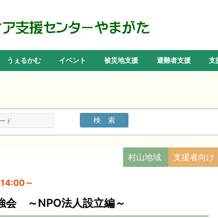
うぇるかむ
イベント
被災地支援
避難者支援
支
村山地域
支援者向け
14:00～
強会 ～NPO法人設立編～