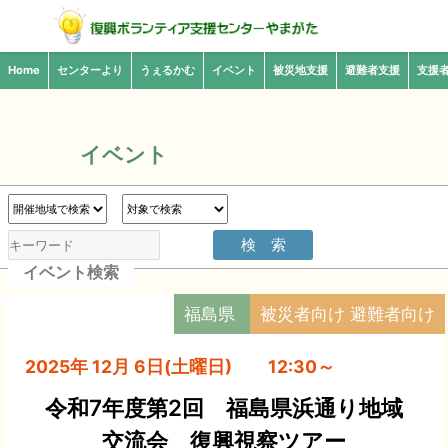
Home
センターより
うぇるかむ
イベント
被災地支援
避難者支援
支援
イベント
イベント検索
福島県
被災者向け 避難者向け
2025年 12月 6日(土曜日) 12:30～
令和7年度第2回 福島県浜通り地域
交流会 復興視察ツアー