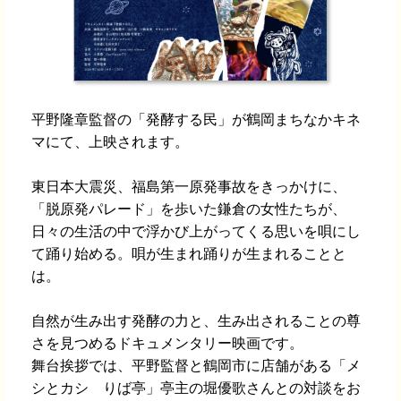
平野隆章監督の「発酵する民」が鶴岡まちなかキネ
マにて、上映されます。
東日本大震災、福島第一原発事故をきっかけに、
「脱原発パレード」を歩いた鎌倉の女性たちが、
日々の生活の中で浮かび上がってくる思いを唄にし
て踊り始める。唄が生まれ踊りが生まれることと
は。
自然が生み出す発酵の力と、生み出されることの尊
さを見つめるドキュメンタリー映画です。
舞台挨拶では、平野監督と鶴岡市に店舗がある「メ
シとカシ りば亭」亭主の堀優歌さんとの対談をお