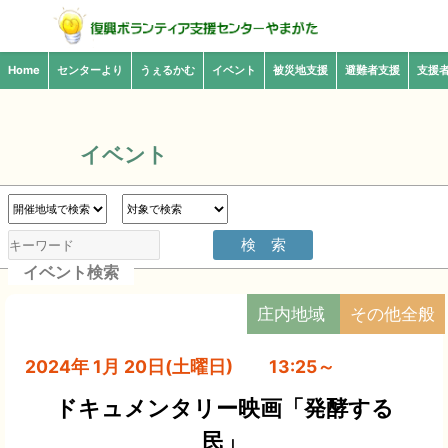
Home
センターより
うぇるかむ
イベント
被災地支援
避難者支援
支援
イベント
イベント検索
庄内地域
その他全般
2024年 1月 20日(土曜日) 13:25～
ドキュメンタリー映画「発酵する
民」