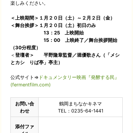
楽しみください。
＜上映期間＞
１月２０日（土）～２月２日（金）
＜舞台挨拶＞１
月２０日（土）初日のみ
13：25 上映開始
15：00 上映終了／舞台挨拶開始
（30分程度）
＜
登壇者＞ 平野隆章監督／
堀優歌さん（「メシ
とカシ りば亭」亭主）
公式サイト⇒
ドキュメンタリー映画『発酵する民』
(fermentfilm.com)
お問い合
鶴岡まちなかキネマ
わせ
TEL：0235-64-1441
添付ファ