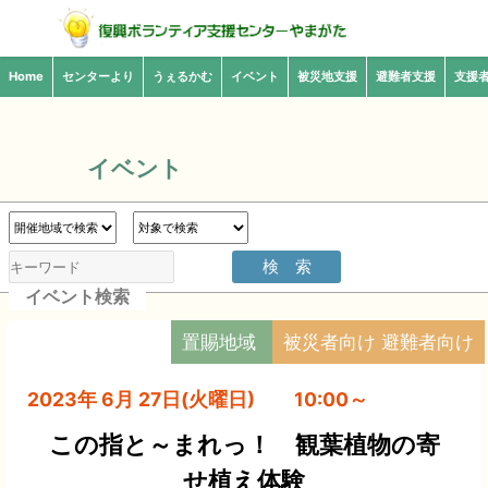
Home
センターより
うぇるかむ
イベント
被災地支援
避難者支援
支援
イベント
イベント検索
置賜地域
被災者向け 避難者向け
2023年 6月 27日(火曜日) 10:00～
この指と～まれっ！ 観葉植物の寄
せ植え体験