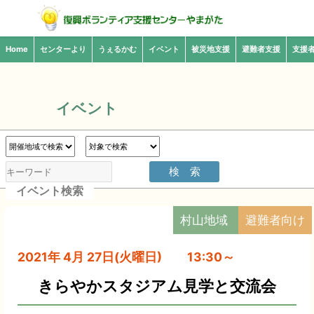
Home
センターより
うぇるかむ
イベント
被災地支援
避難者支援
支援
イベント
イベント検索
村山地域
避難者向け
2021年 4月 27日(火曜日) 13:30～
きらやかスタジアム見学と交流会