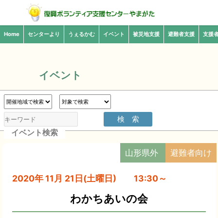
Home
センターより
うぇるかむ
イベント
被災地支援
避難者支援
支援
イベント
イベント検索
山形県外
避難者向け
2020年 11月 21日(土曜日) 13:30～
わかちあいの会