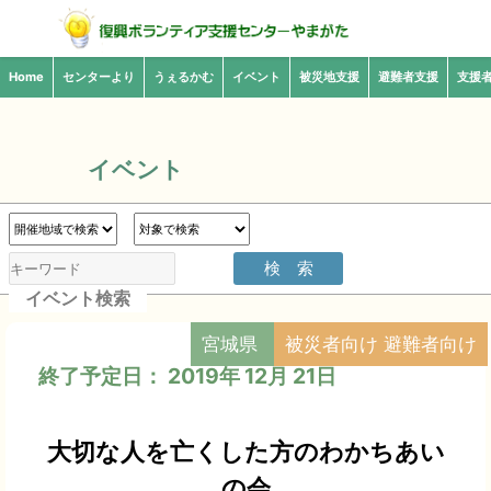
Home
センターより
うぇるかむ
イベント
被災地支援
避難者支援
支援
イベント
イベント検索
宮城県
被災者向け 避難者向け
終了予定日： 2019年 12月 21日
大切な人を亡くした方のわかちあい
の会