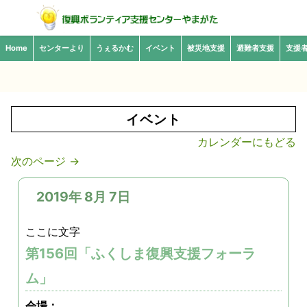
Home
センターより
うぇるかむ
イベント
被災地支援
避難者支援
支援
イベント
カレンダーにもどる
次のページ
→
2019年 8月 7日
ここに文字
第156回「ふくしま復興支援フォーラ
ム」
会場：